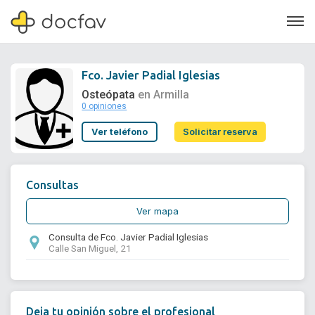
Fco. Javier Padial Iglesias
Osteópata
en Armilla
0 opiniones
Soporte
Ver teléfono
Solicitar reserva
Quiénes somos
¿Eres un doctor?
Consultas
Ver mapa
Consulta de Fco. Javier Padial Iglesias
Calle San Miguel, 21
Deja tu opinión sobre el profesional