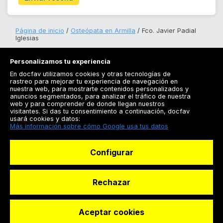
Página de inicio
Osteópata en Armilla
Fco. Javier Padial
Iglesias
Personalizamos tu experiencia
En docfav utilizamos cookies y otras tecnologías de
rastreo para mejorar tu experiencia de navegación en
nuestra web, para mostrarte contenidos personalizados y
anuncios segmentados, para analizar el tráfico de nuestra
Registrarse
web y para comprender de donde llegan nuestros
visitantes. Si das tu consentimiento a continuación, docfav
Docfav
usará cookies y datos:
Más información sobre cómo Google usa tus datos
Recursos
Configurar
Para doctores
Especialistas
Rechazar
Aceptar cookies
© Dashboard Technologies S.L