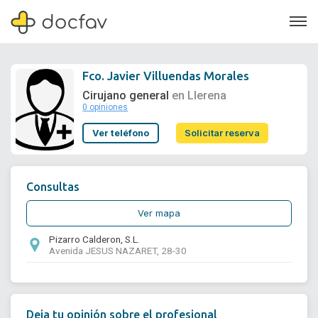
Fco. Javier Villuendas Morales
Cirujano general
en Llerena
0 opiniones
Soporte
Ver teléfono
Solicitar reserva
Quiénes somos
¿Eres un doctor?
Consultas
Ver mapa
Pizarro Calderon, S.L.
Avenida JESUS NAZARET, 28-30
Deja tu opinión sobre el profesional