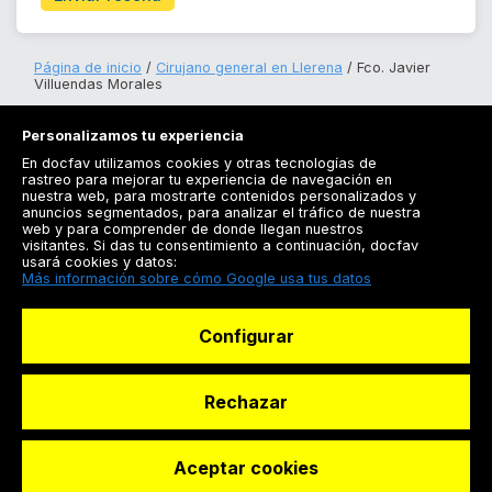
Página de inicio
Cirujano general en Llerena
Fco. Javier
Villuendas Morales
Personalizamos tu experiencia
En docfav utilizamos cookies y otras tecnologías de
rastreo para mejorar tu experiencia de navegación en
nuestra web, para mostrarte contenidos personalizados y
anuncios segmentados, para analizar el tráfico de nuestra
Registrarse
web y para comprender de donde llegan nuestros
visitantes. Si das tu consentimiento a continuación, docfav
Docfav
usará cookies y datos:
Más información sobre cómo Google usa tus datos
Recursos
Configurar
Para doctores
Especialistas
Rechazar
Aceptar cookies
© Dashboard Technologies S.L