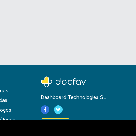
ogos
Dashboard Technologies SL
das
logos
ólogos
Registrarse
as