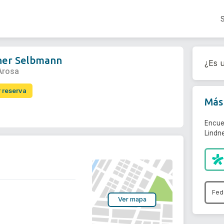
dner Selbmann
¿Es u
 Arosa
r reserva
Más 
Encue
Lindn
Fed
Ver mapa