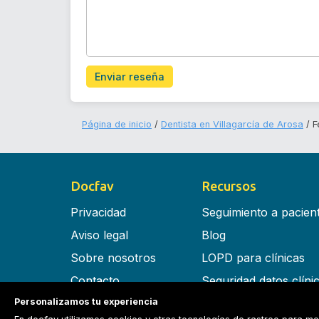
Enviar reseña
Página de inicio
Dentista en Villagarcía de Arosa
F
Docfav
Recursos
Privacidad
Seguimiento a pacien
Aviso legal
Blog
Sobre nosotros
LOPD para clínicas
Contacto
Seguridad datos clíni
Personalizamos tu experiencia
Términos y condiciones
Software para clínica