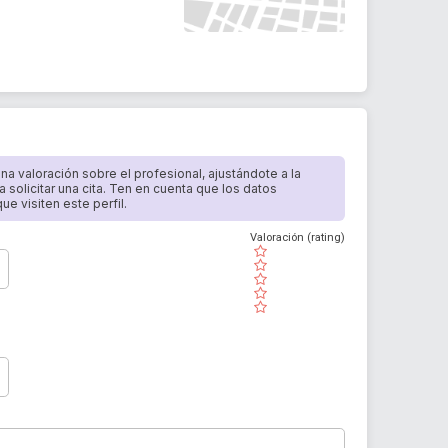
 una valoración sobre el profesional, ajustándote a la
a solicitar una cita. Ten en cuenta que los datos
e visiten este perfil.
Valoración (rating)
( )
( )
( )
( )
( )