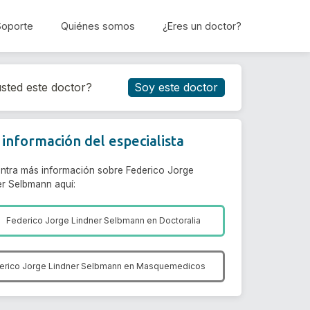
Soporte
Quiénes somos
¿Eres un doctor?
Reservar cita
sted este doctor?
Soy este doctor
información del especialista
ntra más información sobre Federico Jorge
er Selbmann aquí:
Federico Jorge Lindner Selbmann en
Doctoralia
erico Jorge Lindner Selbmann en
Masquemedicos