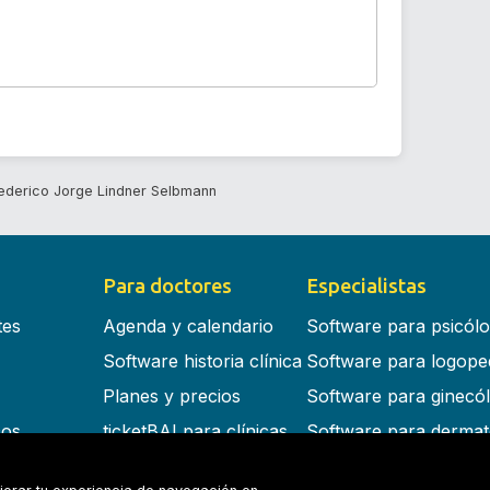
ederico Jorge Lindner Selbmann
Para doctores
Especialistas
tes
Agenda y calendario
Software para psicól
Software historia clínica
Software para logope
Planes y precios
Software para ginecó
cos
ticketBAI para clínicas
Software para dermat
s en la nube
Software para dentist