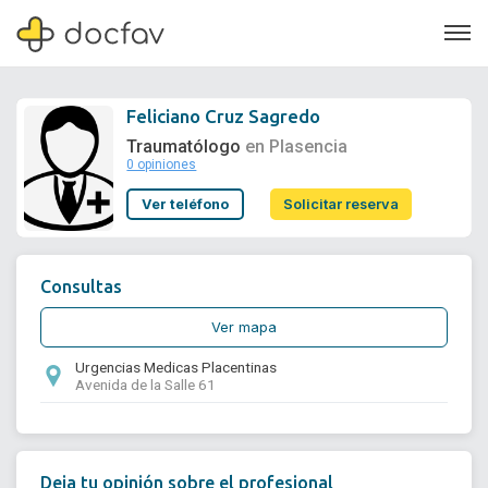
Feliciano Cruz Sagredo
Traumatólogo
en Plasencia
0 opiniones
Soporte
Ver teléfono
Solicitar reserva
Quiénes somos
¿Eres un doctor?
Consultas
Ver mapa
Urgencias Medicas Placentinas
Avenida de la Salle 61
Deja tu opinión sobre el profesional