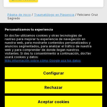
Página de inicio
Traumatólogo en Plasencia
Feliciano Cruz
Sagredo
Personalizamos tu experiencia
En docfav utilizamos cookies y otras tecnologías de
rastreo para mejorar tu experiencia de navegación en
nuestra web, para mostrarte contenidos personalizados y
anuncios segmentados, para analizar el tráfico de nuestra
Registrarse
web y para comprender de donde llegan nuestros
visitantes. Si das tu consentimiento a continuación, docfav
Docfav
usará cookies y datos:
Más información sobre cómo Google usa tus datos
Recursos
Configurar
Para doctores
Especialistas
Rechazar
Aceptar cookies
© Dashboard Technologies S.L