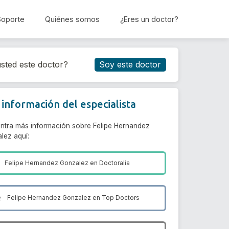
Soporte
Quiénes somos
¿Eres un doctor?
Reservar cita
sted este doctor?
Soy este doctor
información del especialista
ntra más información sobre Felipe Hernandez
lez aquí:
Felipe Hernandez Gonzalez en
Doctoralia
Felipe Hernandez Gonzalez en
Top Doctors