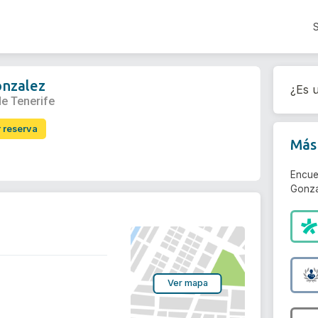
onzalez
¿Es u
de Tenerife
r reserva
Más 
Encue
Gonza
Ver mapa