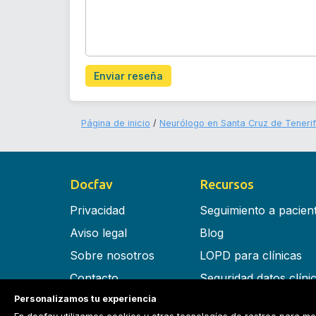
Enviar reseña
Página de inicio
Neurólogo en Santa Cruz de Teneri
Docfav
Recursos
Privacidad
Seguimiento a pacien
Aviso legal
Blog
Sobre nosotros
LOPD para clínicas
Contacto
Seguridad datos clíni
Personalizamos tu experiencia
Términos y condiciones
Software para clínica