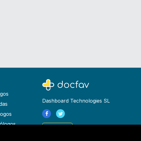
ogos
Dashboard Technologies SL
das
logos
ólogos
Registrarse
as