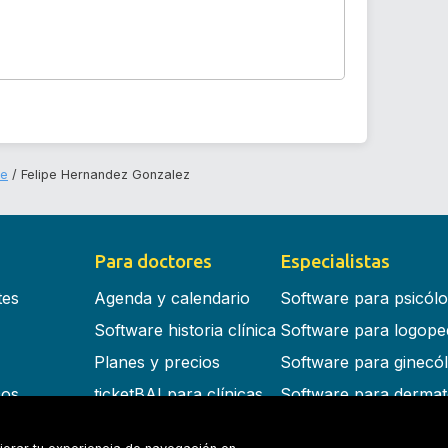
fe
Felipe Hernandez Gonzalez
Para doctores
Especialistas
tes
Agenda y calendario
Software para psicól
Software historia clínica
Software para logope
Planes y precios
Software para ginecó
cos
ticketBAI para clínicas
Software para dermat
s en la nube
Software para dentist