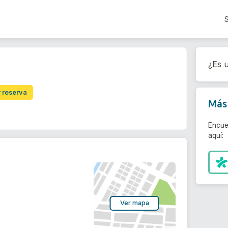
¿Es u
r reserva
Más 
Encue
aquí:
Ver mapa