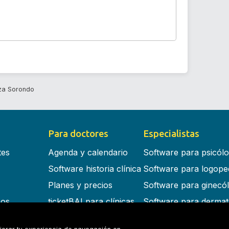
Iza Sorondo
Para doctores
Especialistas
tes
Agenda y calendario
Software para psicól
Software historia clínica
Software para logope
Planes y precios
Software para ginecó
cos
ticketBAI para clínicas
Software para dermat
s en la nube
Software para dentist