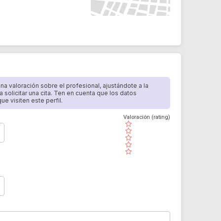
 una valoración sobre el profesional, ajustándote a la
a solicitar una cita. Ten en cuenta que los datos
e visiten este perfil.
Valoración (rating)
( )
( )
( )
( )
( )