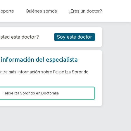
Soporte
Quiénes somos
¿Eres un doctor?
Reservar cita
sted este doctor?
Soy este doctor
información del especialista
ntra más información sobre Felipe Iza Sorondo
Felipe Iza Sorondo en
Doctoralia