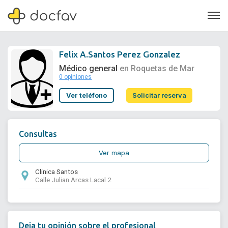
Felix A.Santos Perez Gonzalez
Médico general
en Roquetas de Mar
0 opiniones
Soporte
Ver teléfono
Solicitar reserva
Quiénes somos
¿Eres un doctor?
Consultas
Ver mapa
Clinica Santos
Calle Julian Arcas Lacal 2
Deja tu opinión sobre el profesional