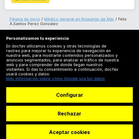
Página de inicio
Médico general en Roquetas de Mar
Felix
A.Santos Perez Gonzalez
Personalizamos tu experiencia
En docfav utilizamos cookies y otras tecnologías de
rastreo para mejorar tu experiencia de navegación en
nuestra web, para mostrarte contenidos personalizados y
anuncios segmentados, para analizar el tráfico de nuestra
Registrarse
web y para comprender de donde llegan nuestros
visitantes. Si das tu consentimiento a continuación, docfav
Docfav
usará cookies y datos:
Más información sobre cómo Google usa tus datos
Recursos
Configurar
Para doctores
Especialistas
Rechazar
Aceptar cookies
© Dashboard Technologies S.L