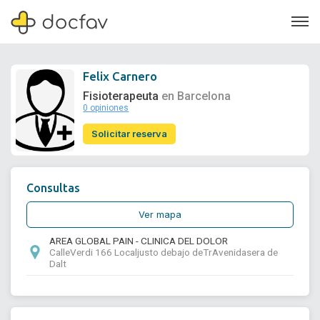
Felix Carnero
Fisioterapeuta
en Barcelona
0 opiniones
Soporte
Solicitar reserva
Quiénes somos
¿Eres un doctor?
Consultas
Ver mapa
AREA GLOBAL PAIN - CLINICA DEL DOLOR
CalleVerdi 166 Localjusto debajo deTrAvenidasera de
Dalt