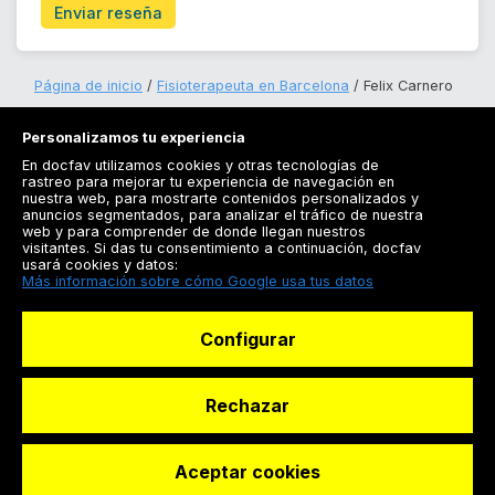
Enviar reseña
Página de inicio
Fisioterapeuta en Barcelona
Felix Carnero
Personalizamos tu experiencia
En docfav utilizamos cookies y otras tecnologías de
rastreo para mejorar tu experiencia de navegación en
nuestra web, para mostrarte contenidos personalizados y
anuncios segmentados, para analizar el tráfico de nuestra
Registrarse
web y para comprender de donde llegan nuestros
visitantes. Si das tu consentimiento a continuación, docfav
Docfav
usará cookies y datos:
Más información sobre cómo Google usa tus datos
Recursos
Configurar
Para doctores
Especialistas
Rechazar
Aceptar cookies
© Dashboard Technologies S.L