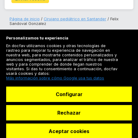
Página de inicio
Cirujano pediátrico en Santander
Felix
Sandoval Gonzalez
Personalizamos tu experiencia
En docfav utilizamos cookies y otras tecnologías de
rastreo para mejorar tu experiencia de navegación en
nuestra web, para mostrarte contenidos personalizados y
anuncios segmentados, para analizar el tráfico de nuestra
Registrarse
web y para comprender de donde llegan nuestros
visitantes. Si das tu consentimiento a continuación, docfav
Docfav
usará cookies y datos:
Más información sobre cómo Google usa tus datos
Recursos
Configurar
Para doctores
Especialistas
Rechazar
Aceptar cookies
© Dashboard Technologies S.L