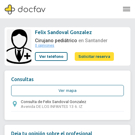
Felix Sandoval Gonzalez
Cirujano pediátrico
en Santander
0 opiniones
Soporte
Ver teléfono
Solicitar reserva
Quiénes somos
¿Eres un doctor?
Consultas
Ver mapa
Consulta de Felix Sandoval Gonzalez
Avenida DE LOS INFANTES 13 6. IZ
Deja tu opinión sobre el profesional