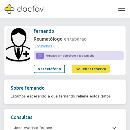
fernando
Reumatólogo
en tubarao
0 opiniones
Soporte
fernando también ofrece video consulta
Quiénes somos
Ver teléfono
Solicitar reserva
¿Eres un doctor?
Sobre
fernando
Estamos esperando a que fernando rellene estos datos
Consultas