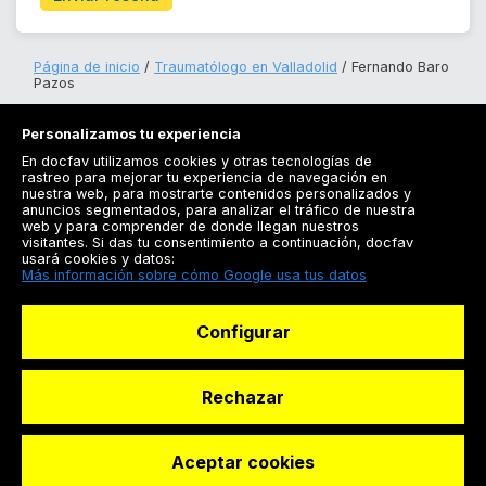
Página de inicio
Traumatólogo en Valladolid
Fernando Baro
Pazos
Personalizamos tu experiencia
En docfav utilizamos cookies y otras tecnologías de
rastreo para mejorar tu experiencia de navegación en
nuestra web, para mostrarte contenidos personalizados y
anuncios segmentados, para analizar el tráfico de nuestra
Registrarse
web y para comprender de donde llegan nuestros
visitantes. Si das tu consentimiento a continuación, docfav
Docfav
usará cookies y datos:
Más información sobre cómo Google usa tus datos
Recursos
Configurar
Para doctores
Especialistas
Rechazar
Aceptar cookies
© Dashboard Technologies S.L