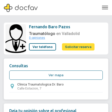
Fernando Baro Pazos
Traumatólogo
en Valladolid
0 opiniones
Soporte
Ver teléfono
Solicitar reserva
Quiénes somos
¿Eres un doctor?
Consultas
Ver mapa
Clinica Traumatologica Dr. Baro
Calle Estacion, 7
Deja tu opinión sobre el profesional