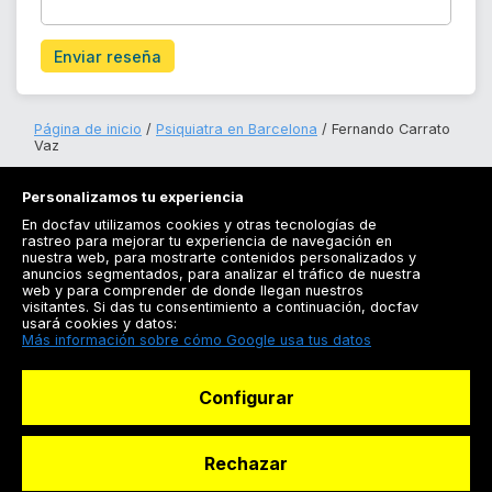
Enviar reseña
Página de inicio
Psiquiatra en Barcelona
Fernando Carrato
Vaz
Personalizamos tu experiencia
En docfav utilizamos cookies y otras tecnologías de
rastreo para mejorar tu experiencia de navegación en
nuestra web, para mostrarte contenidos personalizados y
anuncios segmentados, para analizar el tráfico de nuestra
Registrarse
web y para comprender de donde llegan nuestros
visitantes. Si das tu consentimiento a continuación, docfav
Docfav
usará cookies y datos:
Más información sobre cómo Google usa tus datos
Recursos
Configurar
Para doctores
Especialistas
Rechazar