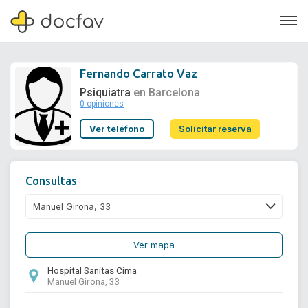
Fernando Carrato Vaz
Psiquiatra
en Barcelona
0 opiniones
Soporte
Ver teléfono
Solicitar reserva
Quiénes somos
¿Eres un doctor?
Consultas
Ver mapa
Hospital Sanitas Cima
Manuel Girona, 33