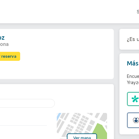
oz
¿Es u
gona
r reserva
Más 
Encue
Yrayz
Ver mapa