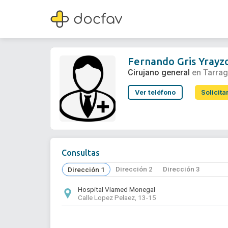
Fernando Gris Yrayzoz
Cirujano general
Fernando Gris Yrayz
Cirujano general
en Tarra
Ver teléfono
Solicita
Consultas
Dirección 2
Dirección 3
Dirección 1
Hospital Viamed Monegal
Calle Lopez Pelaez, 13-15