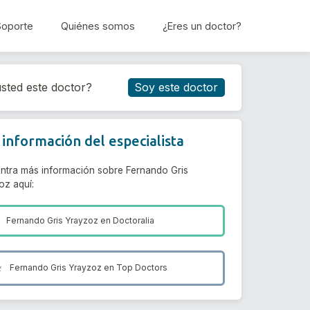
Soporte
Quiénes somos
¿Eres un doctor?
Reservar cita
sted este doctor?
Soy este doctor
información del especialista
ntra más información sobre Fernando Gris
oz aquí:
Fernando Gris Yrayzoz en
Doctoralia
Fernando Gris Yrayzoz en
Top Doctors