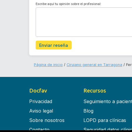
Escribe aquí tu opinión sobre el profesional:
Enviar reseña
Página de inicio
Cirujano general en Tarragona
Fe
Docfav
Recursos
Privacidad
Seguimiento a pacien
Aviso legal
Blog
Sobre nosotros
LOPD para clínicas
Contacto
Seguridad datos clíni