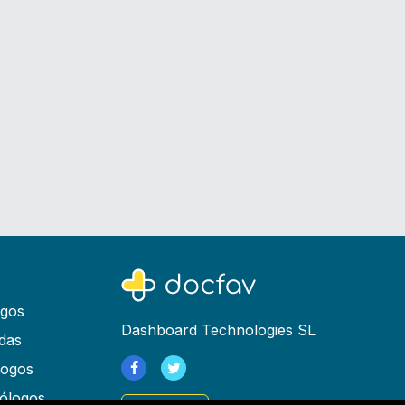
ogos
Dashboard Technologies SL
das
logos
ólogos