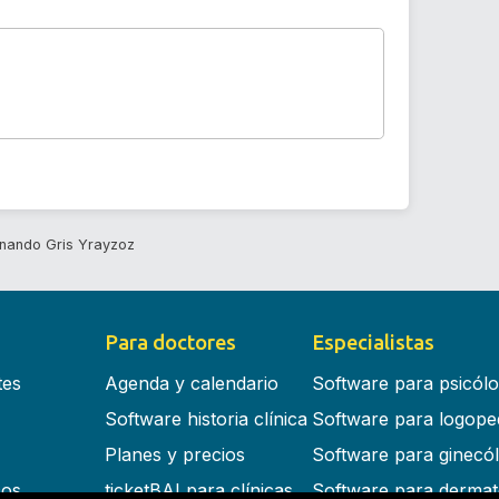
rnando Gris Yrayzoz
Para doctores
Especialistas
tes
Agenda y calendario
Software para psicól
Software historia clínica
Software para logope
Planes y precios
Software para ginecó
cos
ticketBAI para clínicas
Software para dermat