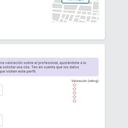
 una valoración sobre el profesional, ajustándote a la
a solicitar una cita. Ten en cuenta que los datos
e visiten este perfil.
Valoración (rating)
( )
( )
( )
( )
( )