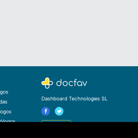
ogos
Dashboard Technologies SL
das
logos
ólogos
Registrarse
as