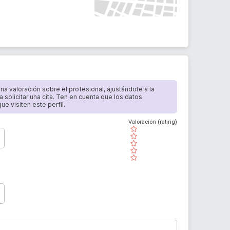
 una valoración sobre el profesional, ajustándote a la
a solicitar una cita. Ten en cuenta que los datos
e visiten este perfil.
Valoración (rating)
( )
( )
( )
( )
( )