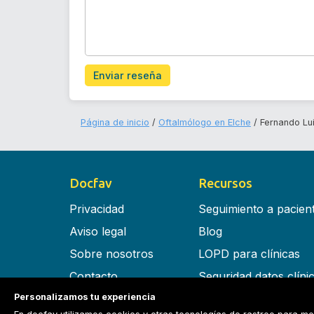
Enviar reseña
Página de inicio
Oftalmólogo en Elche
Fernando Lu
Docfav
Recursos
Privacidad
Seguimiento a pacien
Aviso legal
Blog
Sobre nosotros
LOPD para clínicas
Contacto
Seguridad datos clíni
Personalizamos tu experiencia
Términos y condiciones
Software para clínica