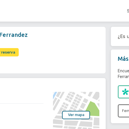
 Ferrandez
¿Es u
r reserva
Más 
Encue
Ferra
Fer
Ver mapa