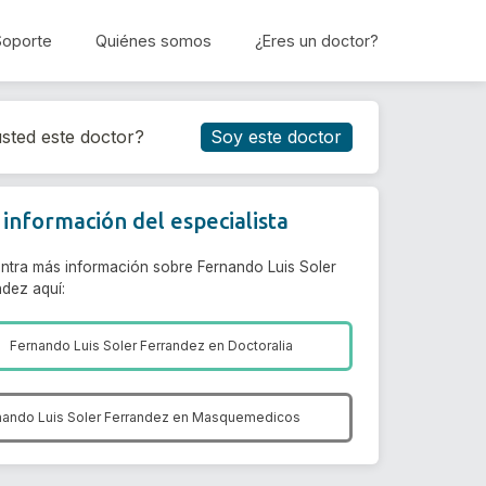
Soporte
Quiénes somos
¿Eres un doctor?
Reservar cita
sted este doctor?
Soy este doctor
información del especialista
ntra más información sobre Fernando Luis Soler
ndez aquí:
Fernando Luis Soler Ferrandez en
Doctoralia
nando Luis Soler Ferrandez en
Masquemedicos