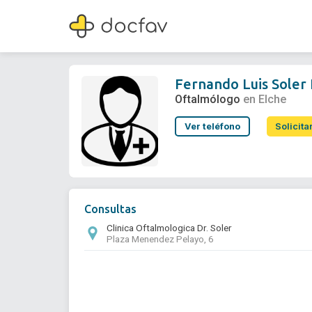
Fernando Luis Soler Ferrandez
Oftalmólogo
Fernando Luis Soler
Oftalmólogo
en Elche
Ver teléfono
Solicita
Consultas
Clinica Oftalmologica Dr. Soler
Plaza Menendez Pelayo, 6