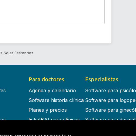
is Soler Ferrandez
Para doctores
Especialistas
tes
Agenda y calendario
Software para psicól
Software historia clínica
Software para logope
Planes y precios
Software para ginecó
cos
ticketBAI para clínicas
Software para dermat
s en la nube
Software para dentist