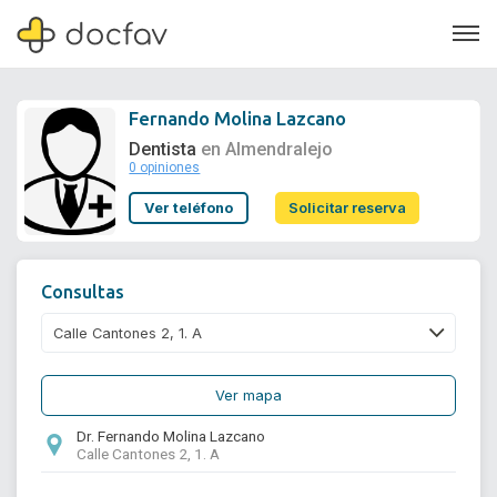
Fernando Molina Lazcano
Dentista
en Almendralejo
0 opiniones
Soporte
Ver teléfono
Solicitar reserva
Quiénes somos
¿Eres un doctor?
Consultas
Ver mapa
Dr. Fernando Molina Lazcano
Calle Cantones 2, 1. A