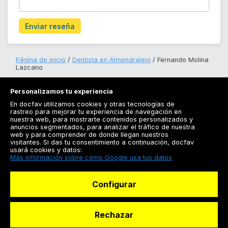
Enviar reseña
Página de inicio
Dentista en Almendralejo
Fernando Molina
Lazcano
Personalizamos tu experiencia
En docfav utilizamos cookies y otras tecnologías de
rastreo para mejorar tu experiencia de navegación en
nuestra web, para mostrarte contenidos personalizados y
anuncios segmentados, para analizar el tráfico de nuestra
Registrarse
web y para comprender de donde llegan nuestros
visitantes. Si das tu consentimiento a continuación, docfav
Docfav
usará cookies y datos:
Más información sobre cómo Google usa tus datos
Recursos
Configurar
Para doctores
Especialistas
Rechazar