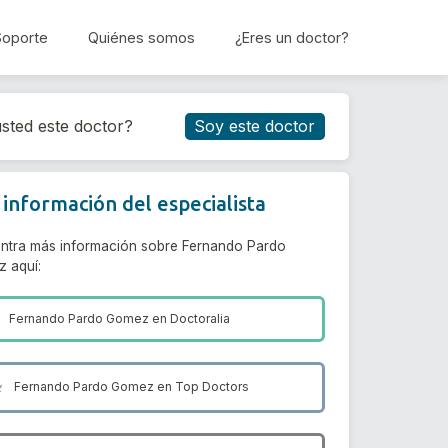
Soporte
Quiénes somos
¿Eres un doctor?
Reservar cita
sted este doctor?
Soy este doctor
información del especialista
ntra más información sobre Fernando Pardo
 aquí:
Fernando Pardo Gomez en
Doctoralia
Fernando Pardo Gomez en
Top Doctors