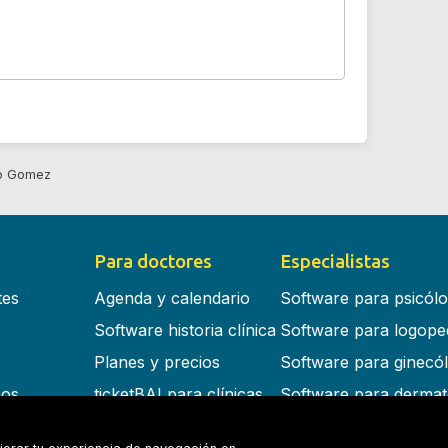
o Gomez
Para doctores
Especialistas
tes
Agenda y calendario
Software para psicól
Software historia clínica
Software para logope
Planes y precios
Software para ginecó
cos
ticketBAI para clínicas
Software para dermat
s en la nube
Software para dentist