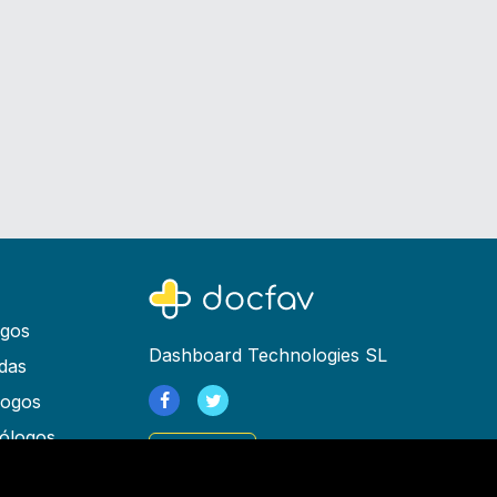
ogos
Dashboard Technologies SL
das
logos
ólogos
Registrarse
as