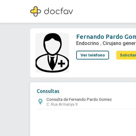
Fernando Pardo Gomez
Endocrino
,
Cirujano general
Fernando Pardo Go
Endocrino
Cirujano gener
,
Ver teléfono
Solicita
Consultas
Consulta de Fernando Pardo Gomez
C. Rua Armanya 9