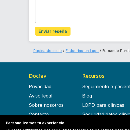
Enviar reseña
Página de inicio
Endocrino en Lugo
Fernando Pard
Docfav
Recursos
Privacidad
Seguimiento a pacien
Aviso legal
Blog
Sobre nosotros
LOPD para clínicas
Contacto
Seguridad datos clíni
Personalizamos tu experiencia
Términos y condiciones
Software para clínica