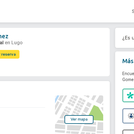
mez
¿Es u
al
en Lugo
r reserva
Más 
Encue
Gomez
Ver mapa