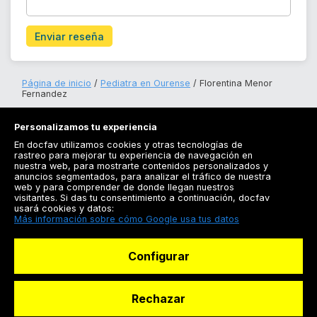
Enviar reseña
Página de inicio
Pediatra en Ourense
Florentina Menor
Fernandez
Personalizamos tu experiencia
En docfav utilizamos cookies y otras tecnologías de
rastreo para mejorar tu experiencia de navegación en
nuestra web, para mostrarte contenidos personalizados y
anuncios segmentados, para analizar el tráfico de nuestra
Registrarse
web y para comprender de donde llegan nuestros
visitantes. Si das tu consentimiento a continuación, docfav
Docfav
usará cookies y datos:
Más información sobre cómo Google usa tus datos
Recursos
Configurar
Para doctores
Especialistas
Rechazar