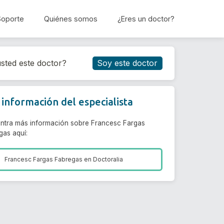
Soporte
Quiénes somos
¿Eres un doctor?
Reservar cita
sted este doctor?
Soy este doctor
información del especialista
ntra más información sobre Francesc Fargas
gas aquí:
Francesc Fargas Fabregas en
Doctoralia