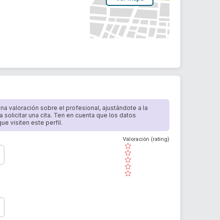
 una valoración sobre el profesional, ajustándote a la
a solicitar una cita. Ten en cuenta que los datos
e visiten este perfil.
Valoración (rating)
( )
( )
( )
( )
( )