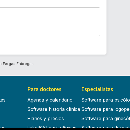
c Fargas Fabregas
Para doctores
Especialistas
tes
Agenda y calendario
Software para psicól
Software historia clínica
Software para logope
Planes y precios
Software para ginecó
cos
ticketBAI para clínicas
Software para dermat