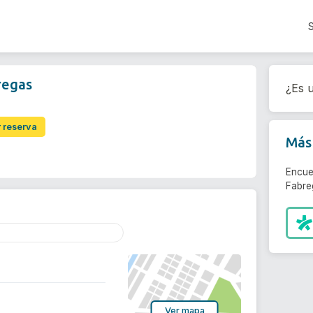
regas
¿Es u
r reserva
Más 
Encue
Fabre
Ver mapa