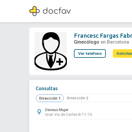
Francesc Fargas Fabregas
Ginecólogo
Francesc Fargas Fab
Ginecólogo
en Barcelona
Ver teléfono
Solicita
Consultas
Dirección 2
Dirección 1
Dexeus Mujer
Gran Via de Carles III 71-75