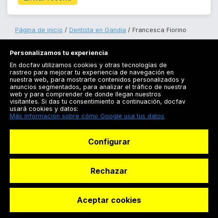
Página de inicio
Dentista en Gandía
Francesca Fiorino
Personalizamos tu experiencia
En docfav utilizamos cookies y otras tecnologías de
rastreo para mejorar tu experiencia de navegación en
nuestra web, para mostrarte contenidos personalizados y
anuncios segmentados, para analizar el tráfico de nuestra
Registrarse
web y para comprender de donde llegan nuestros
visitantes. Si das tu consentimiento a continuación, docfav
Docfav
usará cookies y datos:
Más información sobre cómo Google usa tus datos
Recursos
Configurar
Para doctores
Especialistas
Rechazar
Aceptar cookies
© Dashboard Technologies S.L
Solicitar reserva