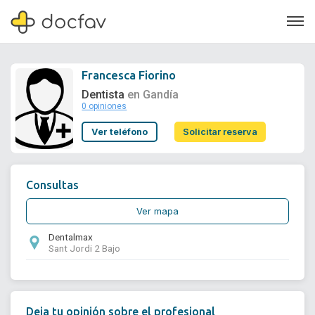
Francesca Fiorino
Dentista
en Gandía
0 opiniones
Soporte
Ver teléfono
Solicitar reserva
Quiénes somos
¿Eres un doctor?
Consultas
Ver mapa
Dentalmax
Sant Jordi 2 Bajo
Deja tu opinión sobre el profesional