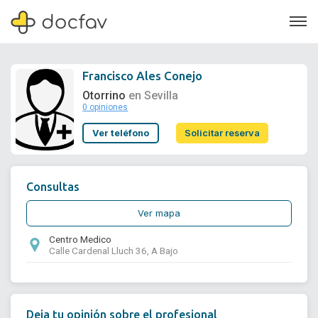
Francisco Ales Conejo
Otorrino
en Sevilla
0 opiniones
Soporte
Ver teléfono
Solicitar reserva
Quiénes somos
¿Eres un doctor?
Consultas
Ver mapa
Centro Medico
Calle Cardenal Lluch 36, A Bajo
Deja tu opinión sobre el profesional