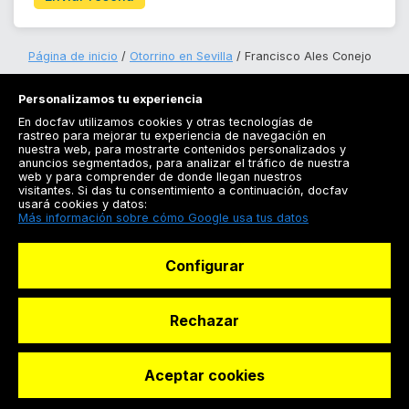
Página de inicio
Otorrino en Sevilla
Francisco Ales Conejo
Personalizamos tu experiencia
En docfav utilizamos cookies y otras tecnologías de
rastreo para mejorar tu experiencia de navegación en
nuestra web, para mostrarte contenidos personalizados y
anuncios segmentados, para analizar el tráfico de nuestra
Registrarse
web y para comprender de donde llegan nuestros
visitantes. Si das tu consentimiento a continuación, docfav
Docfav
usará cookies y datos:
Más información sobre cómo Google usa tus datos
Recursos
Configurar
Para doctores
Especialistas
Rechazar
Aceptar cookies
© Dashboard Technologies S.L
Solicitar reserva