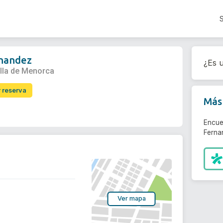
rnandez
¿Es u
ella de Menorca
r reserva
Más 
Encue
Ferna
Ver mapa