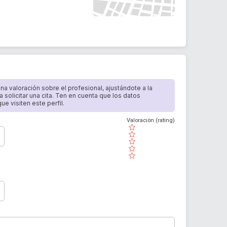
 una valoración sobre el profesional, ajustándote a la
a solicitar una cita. Ten en cuenta que los datos
e visiten este perfil.
Valoración (rating)
( )
( )
( )
( )
( )