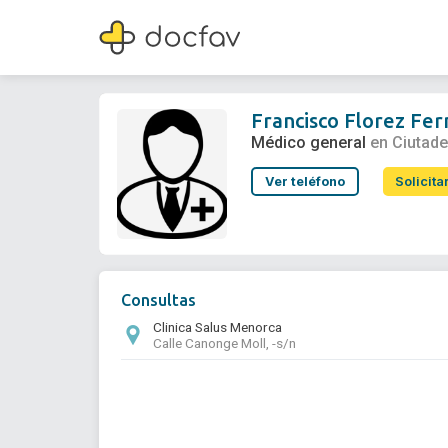
Francisco Florez Fernandez
Médico general
Francisco Florez Fe
Médico general
en Ciutad
Ver teléfono
Solicita
Consultas
Clinica Salus Menorca
Calle Canonge Moll, -s/n