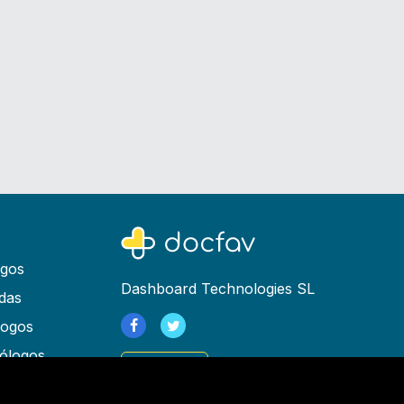
ogos
Dashboard Technologies SL
das
logos
ólogos
Registrarse
as