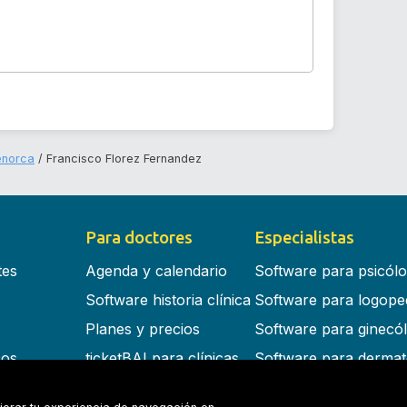
enorca
Francisco Florez Fernandez
Para doctores
Especialistas
tes
Agenda y calendario
Software para psicól
Software historia clínica
Software para logope
Planes y precios
Software para ginecó
cos
ticketBAI para clínicas
Software para dermat
s en la nube
Software para dentist