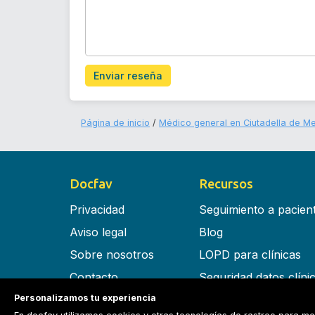
Enviar reseña
Página de inicio
Médico general en Ciutadella de M
Docfav
Recursos
Privacidad
Seguimiento a pacien
Aviso legal
Blog
Sobre nosotros
LOPD para clínicas
Contacto
Seguridad datos clíni
Personalizamos tu experiencia
Términos y condiciones
Software para clínica