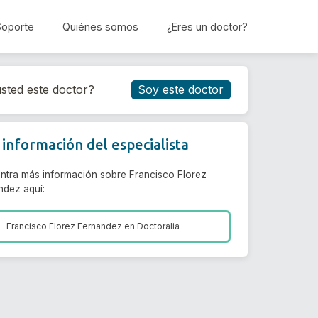
Soporte
Quiénes somos
¿Eres un doctor?
Reservar cita
sted este doctor?
Soy este doctor
información del especialista
ntra más información sobre Francisco Florez
ndez aquí:
Francisco Florez Fernandez en
Doctoralia