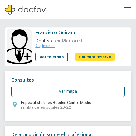
Francisco Guirado
Dentista
en Martorell
0 opiniones
Soporte
Ver teléfono
Solicitar reserva
Quiénes somos
¿Eres un doctor?
Consultas
Ver mapa
Especialistes Les Bobiles,Centre Medic
rambla de les bobiles 20-22
Deja tu opinión sobre el profesional