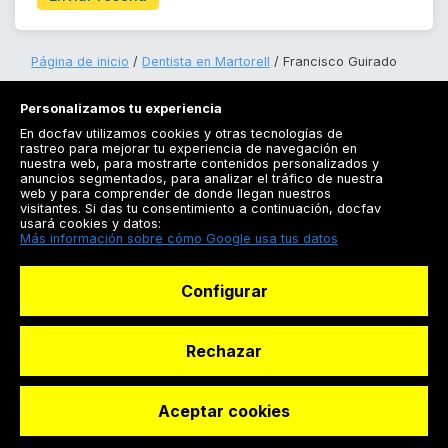
Página de inicio
Dentista en Martorell
Francisco Guirado
Personalizamos tu experiencia
En docfav utilizamos cookies y otras tecnologías de
rastreo para mejorar tu experiencia de navegación en
nuestra web, para mostrarte contenidos personalizados y
anuncios segmentados, para analizar el tráfico de nuestra
Registrarse
web y para comprender de donde llegan nuestros
visitantes. Si das tu consentimiento a continuación, docfav
Docfav
usará cookies y datos:
Más información sobre cómo Google usa tus datos
Recursos
Configurar
Para doctores
Especialistas
Rechazar
Aceptar cookies
© Dashboard Technologies S.L
Solicitar reserva