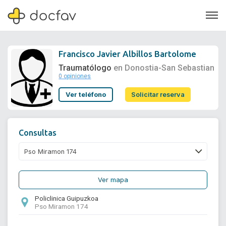
Francisco Javier Albillos Bartolome
Traumatólogo
en Donostia-San Sebastian
0 opiniones
Soporte
Ver teléfono
Solicitar reserva
Quiénes somos
¿Eres un doctor?
Consultas
Ver mapa
Policlinica Guipuzkoa
Pso Miramon 174