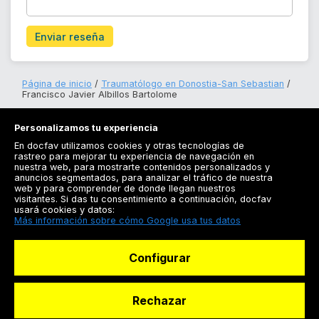
Enviar reseña
Página de inicio
Traumatólogo en Donostia-San Sebastian
Francisco Javier Albillos Bartolome
Personalizamos tu experiencia
En docfav utilizamos cookies y otras tecnologías de
rastreo para mejorar tu experiencia de navegación en
nuestra web, para mostrarte contenidos personalizados y
anuncios segmentados, para analizar el tráfico de nuestra
Registrarse
web y para comprender de donde llegan nuestros
visitantes. Si das tu consentimiento a continuación, docfav
Docfav
usará cookies y datos:
Más información sobre cómo Google usa tus datos
Recursos
Configurar
Para doctores
Especialistas
Rechazar