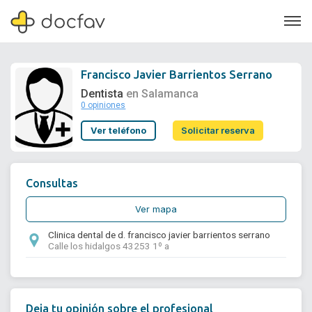
Francisco Javier Barrientos Serrano
Dentista
en Salamanca
0 opiniones
Soporte
Ver teléfono
Solicitar reserva
Quiénes somos
¿Eres un doctor?
Consultas
Ver mapa
Clinica dental de d. francisco javier barrientos serrano
Calle los hidalgos 43253 1º a
Deja tu opinión sobre el profesional