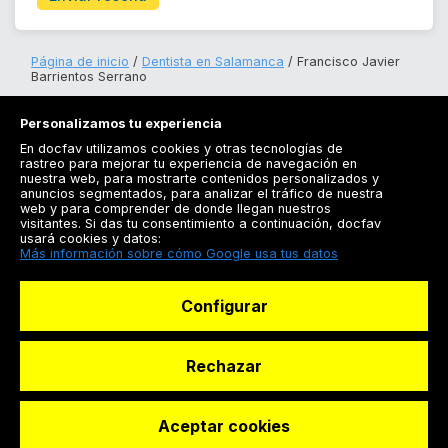
Página de inicio
Dentista en Salamanca
Francisco Javier
Barrientos Serrano
Personalizamos tu experiencia
En docfav utilizamos cookies y otras tecnologías de
rastreo para mejorar tu experiencia de navegación en
nuestra web, para mostrarte contenidos personalizados y
anuncios segmentados, para analizar el tráfico de nuestra
Registrarse
web y para comprender de donde llegan nuestros
visitantes. Si das tu consentimiento a continuación, docfav
Docfav
usará cookies y datos:
Más información sobre cómo Google usa tus datos
Recursos
Configurar
Para doctores
Especialistas
Rechazar
Aceptar cookies
© Dashboard Technologies S.L