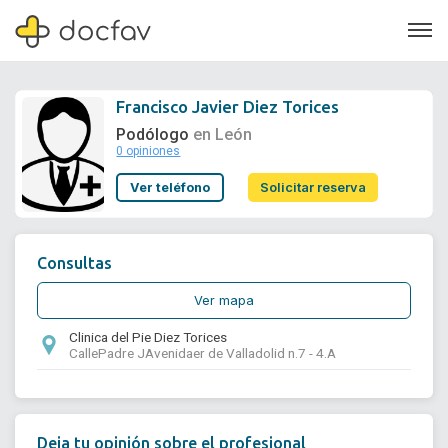
Francisco Javier Diez Torices
Podólogo
en León
0 opiniones
Soporte
Ver teléfono
Solicitar reserva
Quiénes somos
¿Eres un doctor?
Consultas
Ver mapa
Clinica del Pie Diez Torices
CallePadre JAvenidaer de Valladolid n.7 - 4.A
Deja tu opinión sobre el profesional