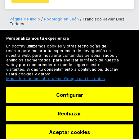
Página de inicio
Podólogo en León
Francisco Javier Diez
Torices
Personalizamos tu experiencia
En docfav utilizamos cookies y otras tecnologías de
rastreo para mejorar tu experiencia de navegación en
nuestra web, para mostrarte contenidos personalizados y
anuncios segmentados, para analizar el tráfico de nuestra
Registrarse
web y para comprender de donde llegan nuestros
visitantes. Si das tu consentimiento a continuación, docfav
Docfav
usará cookies y datos:
Más información sobre cómo Google usa tus datos
Recursos
Configurar
Para doctores
Especialistas
Rechazar
Aceptar cookies
© Dashboard Technologies S.L