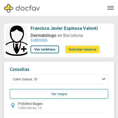
Francisco Javier Espinosa Valenti
Dermatólogo
en Barcelona
0 opiniones
Soporte
Ver teléfono
Solicitar reserva
Quiénes somos
¿Eres un doctor?
Consultas
Ver mapa
Policlinic Bages
Calle Sansa, 10