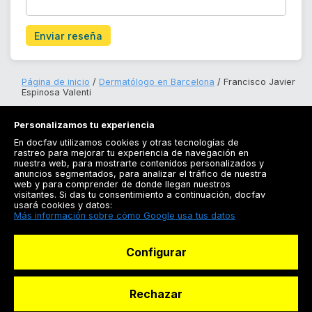
Enviar reseña
Página de inicio
Dermatólogo en Barcelona
Francisco Javier
Espinosa Valenti
Personalizamos tu experiencia
En docfav utilizamos cookies y otras tecnologías de
rastreo para mejorar tu experiencia de navegación en
nuestra web, para mostrarte contenidos personalizados y
anuncios segmentados, para analizar el tráfico de nuestra
Registrarse
web y para comprender de donde llegan nuestros
visitantes. Si das tu consentimiento a continuación, docfav
Docfav
usará cookies y datos:
Más información sobre cómo Google usa tus datos
Recursos
Configurar
Para doctores
Especialistas
Rechazar