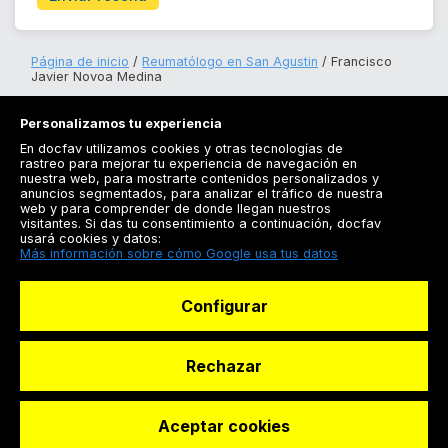
Página de inicio
Reumatólogo en San Agustin
Francisco
Javier Novoa Medina
Personalizamos tu experiencia
En docfav utilizamos cookies y otras tecnologías de
rastreo para mejorar tu experiencia de navegación en
nuestra web, para mostrarte contenidos personalizados y
anuncios segmentados, para analizar el tráfico de nuestra
Registrarse
web y para comprender de donde llegan nuestros
visitantes. Si das tu consentimiento a continuación, docfav
Docfav
usará cookies y datos:
Más información sobre cómo Google usa tus datos
Recursos
Configurar
Para doctores
Especialistas
Rechazar
Aceptar cookies
© Dashboard Technologies S.L