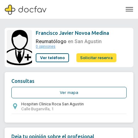
Francisco Javier Novoa Medina
Reumatólogo
en San Agustin
0 opiniones
Soporte
Ver teléfono
Solicitar reserva
Quiénes somos
¿Eres un doctor?
Consultas
Ver mapa
Hospiten Clinica Roca San Agustin
Calle Buganvilla, 1
Deja tu opinión sobre el profesional