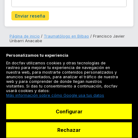
Enviar reseña
Página de inicio
Traumatólogo en Bilbao
Francisco Javier
Uribarri Anacabe
Personalizamos tu experiencia
En docfav utilizamos cookies y otras tecnologías de
rastreo para mejorar tu experiencia de navegación en
nuestra web, para mostrarte contenidos personalizados y
anuncios segmentados, para analizar el tráfico de nuestra
Registrarse
web y para comprender de donde llegan nuestros
visitantes. Si das tu consentimiento a continuación, docfav
Docfav
usará cookies y datos:
Más información sobre cómo Google usa tus datos
Recursos
Configurar
Para doctores
Especialistas
Rechazar