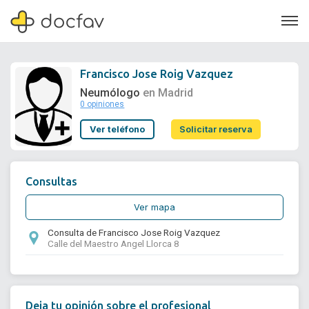
Francisco Jose Roig Vazquez
Neumólogo
en Madrid
0 opiniones
Soporte
Ver teléfono
Solicitar reserva
Quiénes somos
¿Eres un doctor?
Consultas
Ver mapa
Consulta de Francisco Jose Roig Vazquez
Calle del Maestro Angel Llorca 8
Deja tu opinión sobre el profesional