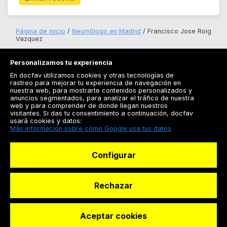
Página de inicio
Neumólogo en Madrid
Francisco Jose Roig
Vazquez
Personalizamos tu experiencia
En docfav utilizamos cookies y otras tecnologías de
rastreo para mejorar tu experiencia de navegación en
nuestra web, para mostrarte contenidos personalizados y
anuncios segmentados, para analizar el tráfico de nuestra
Registrarse
web y para comprender de donde llegan nuestros
visitantes. Si das tu consentimiento a continuación, docfav
Docfav
usará cookies y datos:
Más información sobre cómo Google usa tus datos
Recursos
Configurar
Para doctores
Especialistas
Rechazar
Aceptar cookies
© Dashboard Technologies S.L