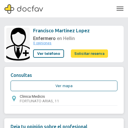
Francisco Martinez Lopez
Enfermero
en Hellin
0 opiniones
Soporte
Ver teléfono
Solicitar reserva
Quiénes somos
¿Eres un doctor?
Consultas
Ver mapa
Clinica Medicis
FORTUNATO ARIAS, 11
Deja tu opinión sobre el profesional