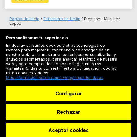
Página de inicio
Enfermero en Hellin
Francisco Martinez
Lopez
Personalizamos tu experiencia
En docfav utilizamos cookies y otras tecnologías de
rastreo para mejorar tu experiencia de navegación en
nuestra web, para mostrarte contenidos personalizados y
anuncios segmentados, para analizar el tráfico de nuestra
Registrarse
web y para comprender de donde llegan nuestros
visitantes. Si das tu consentimiento a continuación, docfav
Docfav
usará cookies y datos:
Más información sobre cómo Google usa tus datos
Recursos
Configurar
Para doctores
Especialistas
Rechazar
Aceptar cookies
© Dashboard Technologies S.L