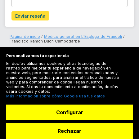
Enviar reseña
Página de inicio
Médico general en L'Espluga de Francoli
Francisco Ramon Duch Campodarbe
Personalizamos tu experiencia
En docfav utilizamos cookies y otras tecnologías de
rastreo para mejorar tu experiencia de navegación en
nuestra web, para mostrarte contenidos personalizados y
anuncios segmentados, para analizar el tráfico de nuestra
Registrarse
web y para comprender de donde llegan nuestros
visitantes. Si das tu consentimiento a continuación, docfav
Docfav
usará cookies y datos:
Más información sobre cómo Google usa tus datos
Recursos
Configurar
Para doctores
Especialistas
Rechazar