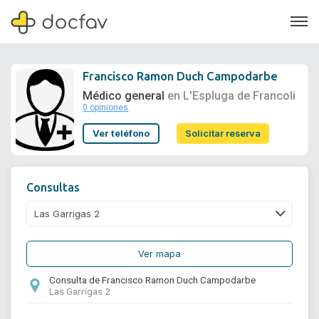
Francisco Ramon Duch Campodarbe
Médico general
en L'Espluga de Francoli
0 opiniones
Soporte
Ver teléfono
Solicitar reserva
Quiénes somos
¿Eres un doctor?
Consultas
Ver mapa
Consulta de Francisco Ramon Duch Campodarbe
Las Garrigas 2