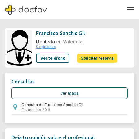
Francisco Sanchis Gil
Dentista
en Valencia
0 opiniones
Soporte
Ver teléfono
Solicitar reserva
Quiénes somos
¿Eres un doctor?
Consultas
Ver mapa
Consulta de Francisco Sanchis Gil
Germanias 20 6.
Deja tu opinión sobre el profesional