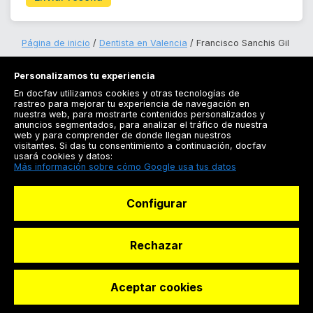
Página de inicio
Dentista en Valencia
Francisco Sanchis Gil
Personalizamos tu experiencia
En docfav utilizamos cookies y otras tecnologías de
rastreo para mejorar tu experiencia de navegación en
nuestra web, para mostrarte contenidos personalizados y
anuncios segmentados, para analizar el tráfico de nuestra
Registrarse
web y para comprender de donde llegan nuestros
visitantes. Si das tu consentimiento a continuación, docfav
Docfav
usará cookies y datos:
Más información sobre cómo Google usa tus datos
Recursos
Configurar
Para doctores
Especialistas
Rechazar
Aceptar cookies
© Dashboard Technologies S.L
Solicitar reserva