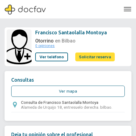
Francisco Santaolalla Montoya
Otorrino
en Bilbao
0 opiniones
Soporte
Ver teléfono
Solicitar reserva
Quiénes somos
¿Eres un doctor?
Consultas
Ver mapa
Consulta de Francisco Santaolalla Montoya
Alameda de Urquijo 18, entresuelo derecha. bilbao.
Deja tu opinión sobre el profesional