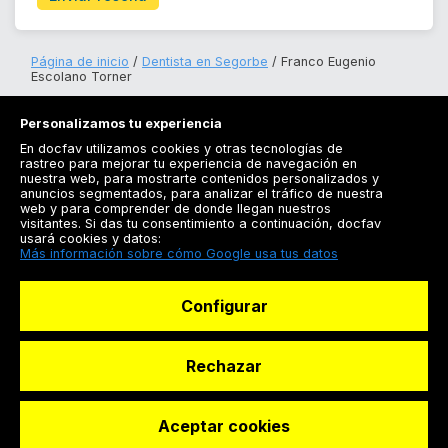
Página de inicio
Dentista en Segorbe
Franco Eugenio
Escolano Torner
Personalizamos tu experiencia
En docfav utilizamos cookies y otras tecnologías de
rastreo para mejorar tu experiencia de navegación en
nuestra web, para mostrarte contenidos personalizados y
anuncios segmentados, para analizar el tráfico de nuestra
Registrarse
web y para comprender de donde llegan nuestros
visitantes. Si das tu consentimiento a continuación, docfav
Docfav
usará cookies y datos:
Más información sobre cómo Google usa tus datos
Recursos
Configurar
Para doctores
Especialistas
Rechazar
Aceptar cookies
© Dashboard Technologies S.L