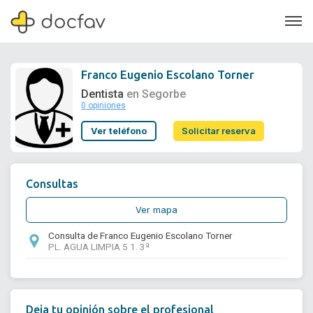
Franco Eugenio Escolano Torner
Dentista
en Segorbe
0 opiniones
Soporte
Ver teléfono
Solicitar reserva
Quiénes somos
¿Eres un doctor?
Consultas
Ver mapa
Consulta de Franco Eugenio Escolano Torner
PL. AGUA LIMPIA 5 1. 3ª
Deja tu opinión sobre el profesional