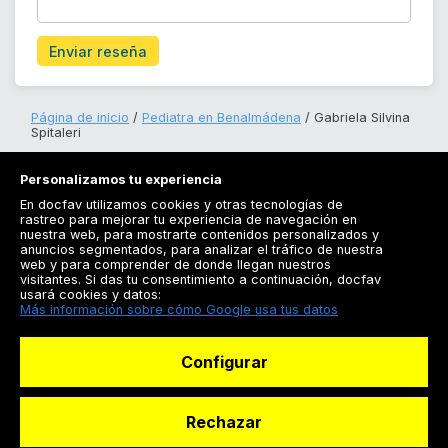
Enviar reseña
Página de inicio
Pediatra en Benalmádena
Gabriela Silvina
Spitaleri
Personalizamos tu experiencia
En docfav utilizamos cookies y otras tecnologías de
rastreo para mejorar tu experiencia de navegación en
nuestra web, para mostrarte contenidos personalizados y
anuncios segmentados, para analizar el tráfico de nuestra
Registrarse
web y para comprender de donde llegan nuestros
visitantes. Si das tu consentimiento a continuación, docfav
Docfav
usará cookies y datos:
Más información sobre cómo Google usa tus datos
Recursos
Configurar
Para doctores
Especialistas
Rechazar