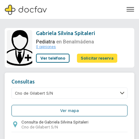
Gabriela Silvina Spitaleri
Pediatra
en Benalmádena
0 opiniones
Soporte
Ver teléfono
Solicitar reserva
Quiénes somos
¿Eres un doctor?
Consultas
Ver mapa
Consulta de Gabriela Silvina Spitaleri
Cno de Gilabert S/N