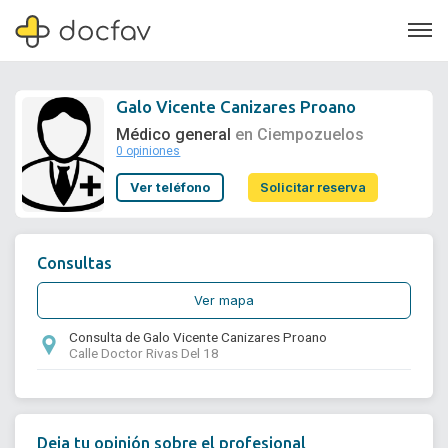
Galo Vicente Canizares Proano
Médico general
en Ciempozuelos
0 opiniones
Soporte
Ver teléfono
Solicitar reserva
Quiénes somos
¿Eres un doctor?
Consultas
Ver mapa
Consulta de Galo Vicente Canizares Proano
Calle Doctor Rivas Del 18
Deja tu opinión sobre el profesional