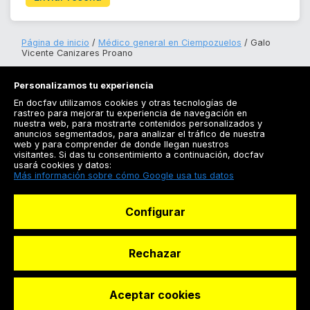
Página de inicio
Médico general en Ciempozuelos
Galo
Vicente Canizares Proano
Personalizamos tu experiencia
En docfav utilizamos cookies y otras tecnologías de
rastreo para mejorar tu experiencia de navegación en
nuestra web, para mostrarte contenidos personalizados y
anuncios segmentados, para analizar el tráfico de nuestra
Registrarse
web y para comprender de donde llegan nuestros
visitantes. Si das tu consentimiento a continuación, docfav
Docfav
usará cookies y datos:
Más información sobre cómo Google usa tus datos
Recursos
Configurar
Para doctores
Especialistas
Rechazar
Aceptar cookies
© Dashboard Technologies S.L