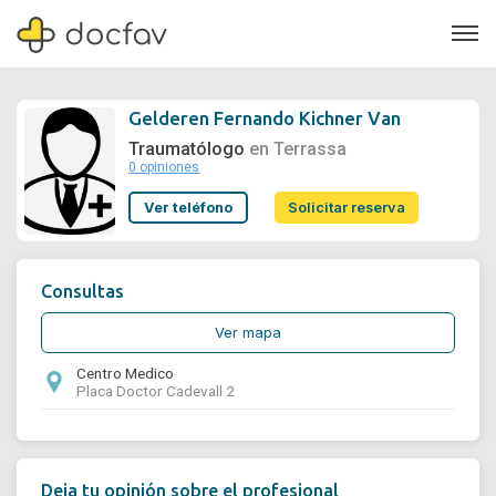
Gelderen Fernando Kichner Van
Traumatólogo
en Terrassa
0 opiniones
Soporte
Ver teléfono
Solicitar reserva
Quiénes somos
¿Eres un doctor?
Consultas
Ver mapa
Centro Medico
Placa Doctor Cadevall 2
Deja tu opinión sobre el profesional