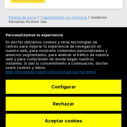
Página de inicio
Traumatólogo en Terrassa
Gelderen
Fernando Kichner Van
Personalizamos tu experiencia
En docfav utilizamos cookies y otras tecnologías de
rastreo para mejorar tu experiencia de navegación en
nuestra web, para mostrarte contenidos personalizados y
anuncios segmentados, para analizar el tráfico de nuestra
Registrarse
web y para comprender de donde llegan nuestros
visitantes. Si das tu consentimiento a continuación, docfav
Docfav
usará cookies y datos:
Más información sobre cómo Google usa tus datos
Recursos
Configurar
Para doctores
Especialistas
Rechazar
Aceptar cookies
© Dashboard Technologies S.L