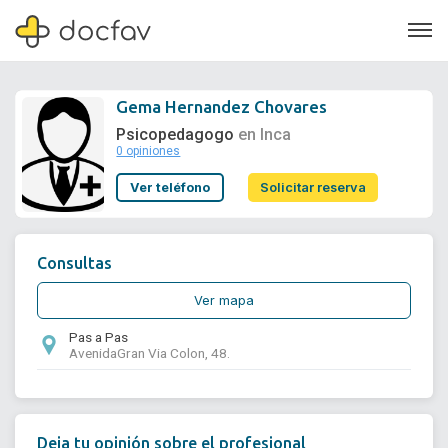
Gema Hernandez Chovares
Psicopedagogo
en Inca
0 opiniones
Soporte
Ver teléfono
Solicitar reserva
Quiénes somos
¿Eres un doctor?
Consultas
Ver mapa
Pas a Pas
AvenidaGran Via Colon, 48.
Deja tu opinión sobre el profesional