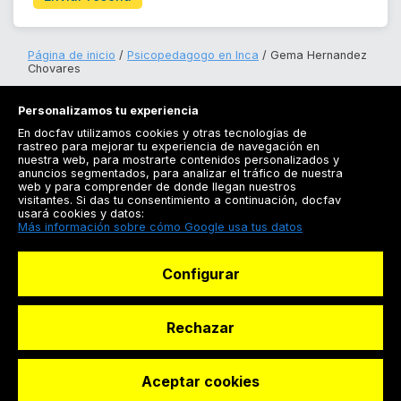
Página de inicio
Psicopedagogo en Inca
Gema Hernandez
Chovares
Personalizamos tu experiencia
En docfav utilizamos cookies y otras tecnologías de
rastreo para mejorar tu experiencia de navegación en
nuestra web, para mostrarte contenidos personalizados y
anuncios segmentados, para analizar el tráfico de nuestra
Registrarse
web y para comprender de donde llegan nuestros
visitantes. Si das tu consentimiento a continuación, docfav
Docfav
usará cookies y datos:
Más información sobre cómo Google usa tus datos
Recursos
Configurar
Para doctores
Especialistas
Rechazar
Aceptar cookies
© Dashboard Technologies S.L