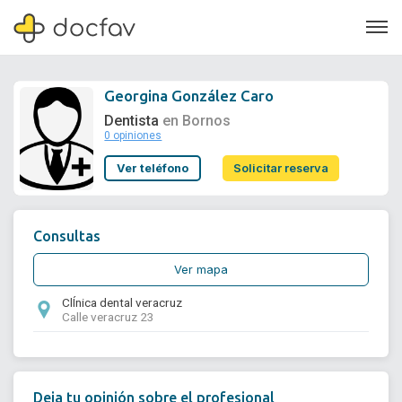
Georgina González Caro
Dentista
en Bornos
0 opiniones
Soporte
Ver teléfono
Solicitar reserva
Quiénes somos
¿Eres un doctor?
Consultas
Ver mapa
ClÍnica dental veracruz
Calle veracruz 23
Deja tu opinión sobre el profesional