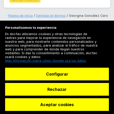
Página de inicio
Dentista en Bornos
Georgina González Caro
Personalizamos tu experiencia
En docfav utilizamos cookies y otras tecnologías de
rastreo para mejorar tu experiencia de navegación en
nuestra web, para mostrarte contenidos personalizados y
anuncios segmentados, para analizar el tráfico de nuestra
Registrarse
web y para comprender de donde llegan nuestros
visitantes. Si das tu consentimiento a continuación, docfav
Docfav
usará cookies y datos:
Más información sobre cómo Google usa tus datos
Recursos
Configurar
Para doctores
Especialistas
Rechazar
Aceptar cookies
© Dashboard Technologies S.L
Solicitar reserva