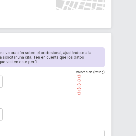
 una valoración sobre el profesional, ajustándote a la
a solicitar una cita. Ten en cuenta que los datos
e visiten este perfil.
Valoración (rating)
( )
( )
( )
( )
( )