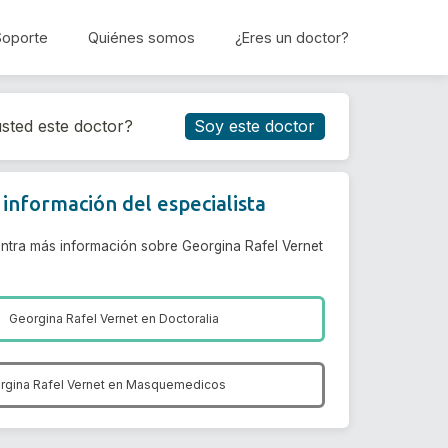
Soporte
Quiénes somos
¿Eres un doctor?
Reservar cita
sted este doctor?
Soy este doctor
información del especialista
ntra más información sobre Georgina Rafel Vernet
Georgina Rafel Vernet en
Doctoralia
rgina Rafel Vernet en
Masquemedicos