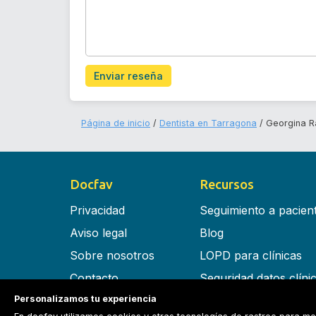
Enviar reseña
Página de inicio
Dentista en Tarragona
Georgina R
Docfav
Recursos
Privacidad
Seguimiento a pacien
Aviso legal
Blog
Sobre nosotros
LOPD para clínicas
Contacto
Seguridad datos clíni
Personalizamos tu experiencia
Términos y condiciones
Software para clínica