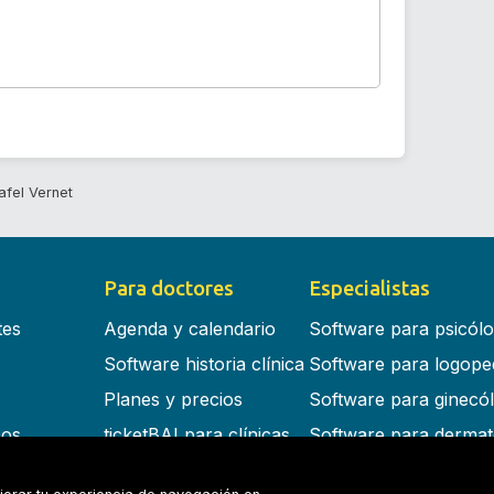
afel Vernet
Para doctores
Especialistas
tes
Agenda y calendario
Software para psicól
Software historia clínica
Software para logope
Planes y precios
Software para ginecó
cos
ticketBAI para clínicas
Software para dermat
s en la nube
Software para dentist