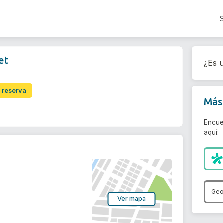
et
¿Es u
r reserva
Más 
Encue
aquí:
Geo
Ver mapa