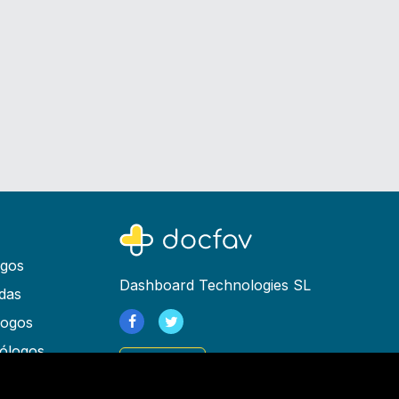
ogos
Dashboard Technologies SL
das
logos
ólogos
Registrarse
as