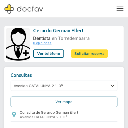
Gerardo German Ellert
Dentista
en Torredembarra
0 opiniones
Soporte
Ver teléfono
Solicitar reserva
Quiénes somos
¿Eres un doctor?
Consultas
Ver mapa
Consulta de Gerardo German Ellert
Avenida CATALUNYA 2 1. 3ª