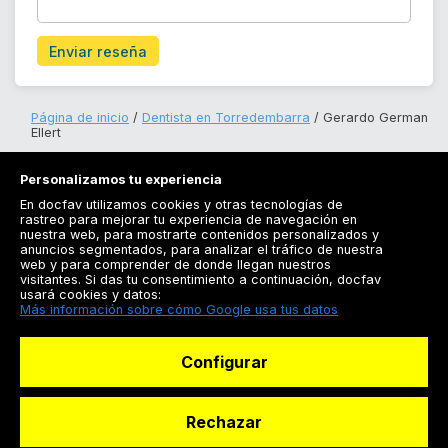
Enviar reseña
Página de inicio
Dentista en Torredembarra
Gerardo German
Ellert
Personalizamos tu experiencia
En docfav utilizamos cookies y otras tecnologías de
rastreo para mejorar tu experiencia de navegación en
nuestra web, para mostrarte contenidos personalizados y
anuncios segmentados, para analizar el tráfico de nuestra
Registrarse
web y para comprender de donde llegan nuestros
visitantes. Si das tu consentimiento a continuación, docfav
Docfav
usará cookies y datos:
Más información sobre cómo Google usa tus datos
Recursos
Configurar
Para doctores
Especialistas
Rechazar