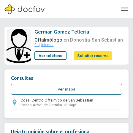
German Gomez Telleria
Oftalmólogo
en Donostia-San Sebastian
0 opiniones
Soporte
Ver teléfono
Solicitar reserva
Quiénes somos
¿Eres un doctor?
Consultas
Ver mapa
Coss. Centro Oftalmico de San Sebastian
Paseo Arbol de Gernika 13 bajo
Deja tu opinión sobre el profesional