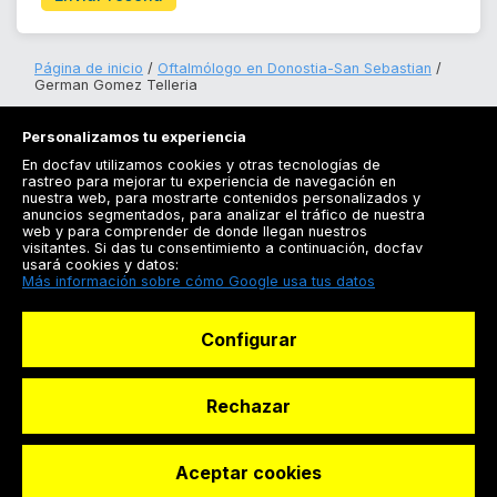
Página de inicio
Oftalmólogo en Donostia-San Sebastian
German Gomez Telleria
Personalizamos tu experiencia
En docfav utilizamos cookies y otras tecnologías de
rastreo para mejorar tu experiencia de navegación en
nuestra web, para mostrarte contenidos personalizados y
anuncios segmentados, para analizar el tráfico de nuestra
Registrarse
web y para comprender de donde llegan nuestros
visitantes. Si das tu consentimiento a continuación, docfav
Docfav
usará cookies y datos:
Más información sobre cómo Google usa tus datos
Recursos
Configurar
Para doctores
Especialistas
Rechazar
Aceptar cookies
© Dashboard Technologies S.L