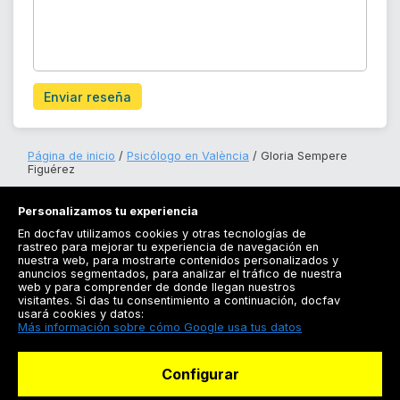
Enviar reseña
Página de inicio
Psicólogo en València
Gloria Sempere
Figuérez
Personalizamos tu experiencia
En docfav utilizamos cookies y otras tecnologías de
rastreo para mejorar tu experiencia de navegación en
nuestra web, para mostrarte contenidos personalizados y
anuncios segmentados, para analizar el tráfico de nuestra
Registrarse
web y para comprender de donde llegan nuestros
visitantes. Si das tu consentimiento a continuación, docfav
Docfav
usará cookies y datos:
Más información sobre cómo Google usa tus datos
Recursos
Configurar
Para doctores