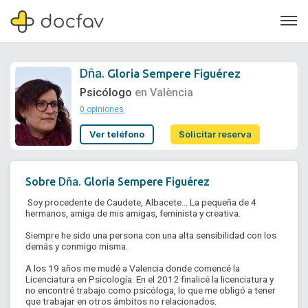
Dña.
Gloria Sempere Figuérez
Psicólogo
en València
0 opiniones
Soporte
Ver teléfono
Solicitar reserva
Quiénes somos
¿Eres un doctor?
Dña.
Sobre
Gloria Sempere Figuérez
 Soy procedente de Caudete, Albacete... La pequeña de 4 
hermanos, amiga de mis amigas, feminista y creativa.

Siempre he sido una persona con una alta sensibilidad con los 
demás y conmigo misma. 

A los 19 años me mudé a Valencia donde comencé la 
Licenciatura en Psicología. En el 2012 finalicé la licenciatura y 
no encontré trabajo como psicóloga, lo que me obligó a tener 
que trabajar en otros ámbitos no relacionados.
