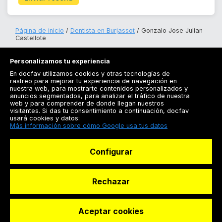
Página de inicio
Dentista en Burjassot
Gonzalo Jose Julian
Castellote
Personalizamos tu experiencia
En docfav utilizamos cookies y otras tecnologías de
rastreo para mejorar tu experiencia de navegación en
nuestra web, para mostrarte contenidos personalizados y
anuncios segmentados, para analizar el tráfico de nuestra
Registrarse
web y para comprender de donde llegan nuestros
visitantes. Si das tu consentimiento a continuación, docfav
Docfav
usará cookies y datos:
Más información sobre cómo Google usa tus datos
Recursos
Configurar
Para doctores
Especialistas
Rechazar
Aceptar cookies
© Dashboard Technologies S.L