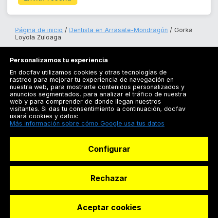
Página de inicio
Dentista en Arrasate-Mondragón
Gorka
Loyola Zuloaga
Personalizamos tu experiencia
En docfav utilizamos cookies y otras tecnologías de
rastreo para mejorar tu experiencia de navegación en
nuestra web, para mostrarte contenidos personalizados y
anuncios segmentados, para analizar el tráfico de nuestra
Registrarse
web y para comprender de donde llegan nuestros
visitantes. Si das tu consentimiento a continuación, docfav
Docfav
usará cookies y datos:
Más información sobre cómo Google usa tus datos
Recursos
Configurar
Para doctores
Especialistas
Rechazar
Aceptar cookies
© Dashboard Technologies S.L