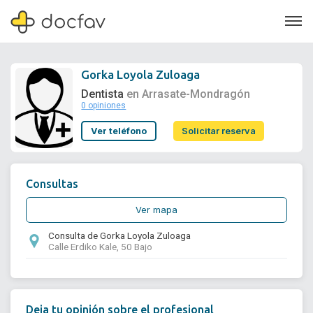
Gorka Loyola Zuloaga
Dentista
en Arrasate-Mondragón
0 opiniones
Soporte
Ver teléfono
Solicitar reserva
Quiénes somos
¿Eres un doctor?
Consultas
Ver mapa
Consulta de Gorka Loyola Zuloaga
Calle Erdiko Kale, 50 Bajo
Deja tu opinión sobre el profesional