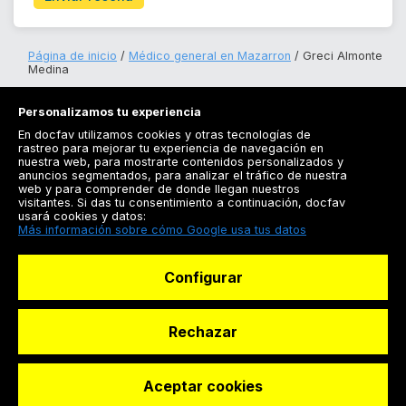
Página de inicio
Médico general en Mazarron
Greci Almonte
Medina
Personalizamos tu experiencia
En docfav utilizamos cookies y otras tecnologías de
rastreo para mejorar tu experiencia de navegación en
nuestra web, para mostrarte contenidos personalizados y
anuncios segmentados, para analizar el tráfico de nuestra
Registrarse
web y para comprender de donde llegan nuestros
visitantes. Si das tu consentimiento a continuación, docfav
Docfav
usará cookies y datos:
Más información sobre cómo Google usa tus datos
Recursos
Configurar
Para doctores
Especialistas
Rechazar
Aceptar cookies
© Dashboard Technologies S.L