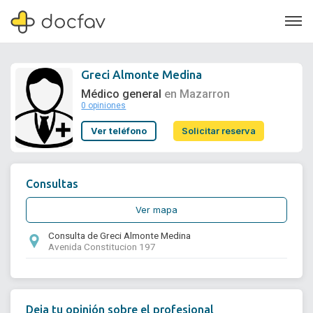
Greci Almonte Medina
Médico general
en Mazarron
0 opiniones
Soporte
Ver teléfono
Solicitar reserva
Quiénes somos
¿Eres un doctor?
Consultas
Ver mapa
Consulta de Greci Almonte Medina
Avenida Constitucion 197
Deja tu opinión sobre el profesional