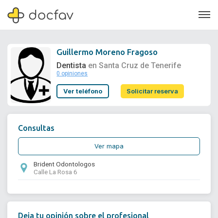
Guillermo Moreno Fragoso
Dentista
en Santa Cruz de Tenerife
0 opiniones
Soporte
Ver teléfono
Solicitar reserva
Quiénes somos
¿Eres un doctor?
Consultas
Ver mapa
Brident Odontologos
Calle La Rosa 6
Deja tu opinión sobre el profesional