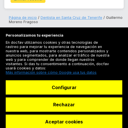
Página de inicio
Dentista en Santa Cruz de Tenerife
Guillermo
Moreno Fragoso
Personalizamos tu experiencia
En docfav utilizamos cookies y otras tecnologías de
rastreo para mejorar tu experiencia de navegación en
nuestra web, para mostrarte contenidos personalizados y
anuncios segmentados, para analizar el tráfico de nuestra
Registrarse
web y para comprender de donde llegan nuestros
visitantes. Si das tu consentimiento a continuación, docfav
Docfav
usará cookies y datos:
Más información sobre cómo Google usa tus datos
Recursos
Configurar
Para doctores
Especialistas
Rechazar
Aceptar cookies
© Dashboard Technologies S.L