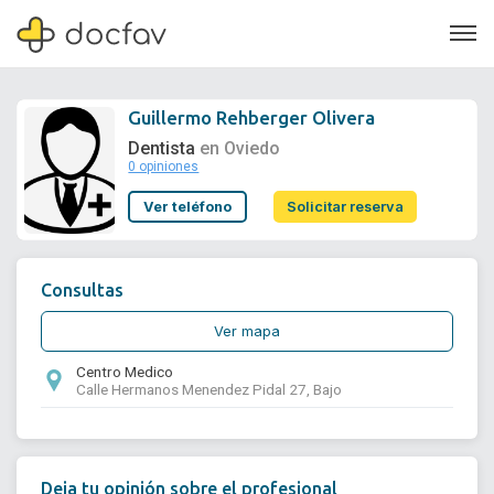
Guillermo Rehberger Olivera
Dentista
en Oviedo
0 opiniones
Soporte
Ver teléfono
Solicitar reserva
Quiénes somos
¿Eres un doctor?
Consultas
Ver mapa
Centro Medico
Calle Hermanos Menendez Pidal 27, Bajo
Deja tu opinión sobre el profesional