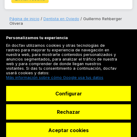
Página de inicio
Dentista en Oviedo
Guillermo Rehberger
Olivera
Personalizamos tu experiencia
En docfav utilizamos cookies y otras tecnologías de
rastreo para mejorar tu experiencia de navegación en
nuestra web, para mostrarte contenidos personalizados y
anuncios segmentados, para analizar el tráfico de nuestra
Registrarse
web y para comprender de donde llegan nuestros
visitantes. Si das tu consentimiento a continuación, docfav
Docfav
usará cookies y datos:
Más información sobre cómo Google usa tus datos
Recursos
Configurar
Para doctores
Especialistas
Rechazar
Aceptar cookies
© Dashboard Technologies S.L