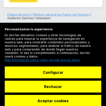
Página de inicio
Médico general en Puerto del Rosario
Guillermo Sanchez Velazquez
Personalizamos tu experiencia
En docfav utilizamos cookies y otras tecnologías de
rastreo para mejorar tu experiencia de navegación en
nuestra web, para mostrarte contenidos personalizados y
anuncios segmentados, para analizar el tráfico de nuestra
Registrarse
web y para comprender de donde llegan nuestros
visitantes. Si das tu consentimiento a continuación, docfav
Docfav
usará cookies y datos:
Más información sobre cómo Google usa tus datos
Recursos
Configurar
Para doctores
Especialistas
Rechazar
Aceptar cookies
© Dashboard Technologies S.L