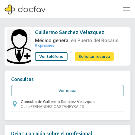
Guillermo Sanchez Velazquez
Médico general
en Puerto del Rosario
0 opiniones
Soporte
Ver teléfono
Solicitar reserva
Quiénes somos
¿Eres un doctor?
Consultas
Ver mapa
Consulta de Guillermo Sanchez Velazquez
Calle FERNANDEZ CASTANEYRA 13
Deja tu opinión sobre el profesional