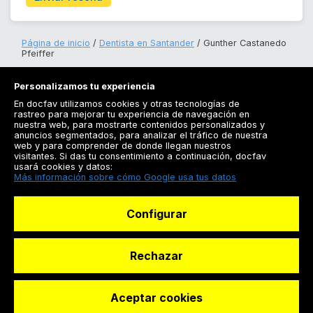
Página de inicio
Dentista en Santander
Gunther Castanedo
Pfeiffer
Personalizamos tu experiencia
En docfav utilizamos cookies y otras tecnologías de
rastreo para mejorar tu experiencia de navegación en
nuestra web, para mostrarte contenidos personalizados y
anuncios segmentados, para analizar el tráfico de nuestra
Registrarse
web y para comprender de donde llegan nuestros
visitantes. Si das tu consentimiento a continuación, docfav
Docfav
usará cookies y datos:
Más información sobre cómo Google usa tus datos
Recursos
Configurar
Para doctores
Especialistas
Rechazar
Aceptar cookies
© Dashboard Technologies S.L