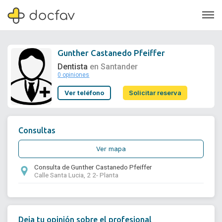
Gunther Castanedo Pfeiffer
Dentista
en Santander
0 opiniones
Soporte
Ver teléfono
Solicitar reserva
Quiénes somos
¿Eres un doctor?
Consultas
Ver mapa
Consulta de Gunther Castanedo Pfeiffer
Calle Santa Lucia, 2 2- Planta
Deja tu opinión sobre el profesional